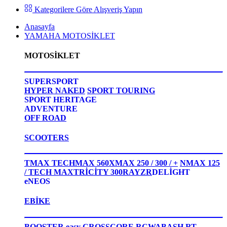
Kategorilere Göre Alışveriş Yapın
Anasayfa
YAMAHA MOTOSİKLET
MOTOSİKLET
SUPERSPORT
HYPER NAKED
SPORT TOURING
SPORT HERITAGE
ADVENTURE
OFF ROAD
SCOOTERS
TMAX TECHMAX 560
XMAX 250 / 300 / +
NMAX 125
/ TECH MAX
TRİCİTY 300
RAYZR
DELİGHT
eNEOS
EBİKE
BOOSTER easy
CROSSCORE RC
WABASH RT