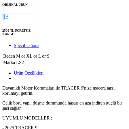
ORİJİNAL ÜRÜN
2500 TL ÜCRETSİZ
KARGO
Specifications
Beden
M
or
XL
or
L
or
S
Marka
LS2
Ürün Özellikleri
Dayanıklı Motor Korumaları ile TRACER 9'nize macera tarzı
korumayı getirin.
Çelik boru yapı, düşme durumunda hasarı en aza indiren güçlü bir
şasi sağlar.
UYUMLU MODELLER ;
- 2025 TRACER 9