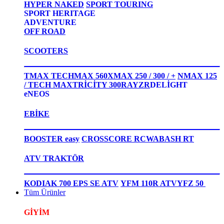
HYPER NAKED
SPORT TOURING
SPORT HERITAGE
ADVENTURE
OFF ROAD
SCOOTERS
TMAX TECHMAX 560
XMAX 250 / 300 / +
NMAX 125
/ TECH MAX
TRİCİTY 300
RAYZR
DELİGHT
eNEOS
EBİKE
BOOSTER easy
CROSSCORE RC
WABASH RT
ATV TRAKTÖR
KODIAK 700 EPS SE ATV
YFM 110R ATV
YFZ 50
Tüm Ürünler
GİYİM