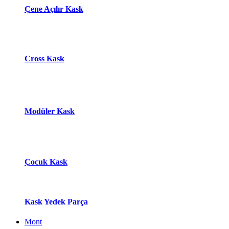
Çene Açılır Kask
Cross Kask
Modüle​r Ka​
s​k
Çocuk Kask
Kask Yedek Parça
Mont