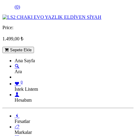
(
0
)
Price:
1.499,00
₺
Sepete Ekle
Ana Sayfa
Ara
0
İstek Listem
Hesabım
Fırsatlar
Markalar