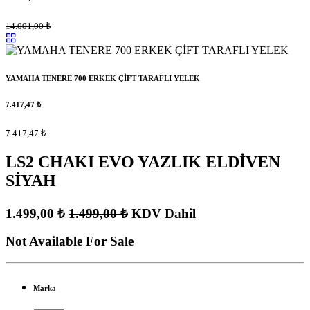
14.001,00
₺
YAMAHA TENERE 700 ERKEK ÇİFT TARAFLI YELEK
7.417,47
₺
7.417,47
₺
LS2 CHAKI EVO YAZLIK ELDİVEN
SİYAH
1.499,00
₺
1.499,00
₺
KDV Dahil
Not Available For Sale
Marka