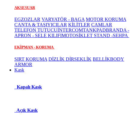
AKSESUAR
EGZOZLAR
VARYATÖR - BAGA
MOTOR KORUMA
ÇANTA & TAŞIYICILAR
KİLİTLER
CAMLAR
TELEFON TUTUCU
İNTERCOM
TANKPAD
BRANDA -
APRON - SELE KILIFI
MOTOSİKLET STAND -SEHPA
EKİPMAN - KORUMA
SIRT KORUMA
DİZLİK DİRSEKLİK
BELLİK
BODY
ARMOR
Kask
Kapalı Kask
Açık Kask