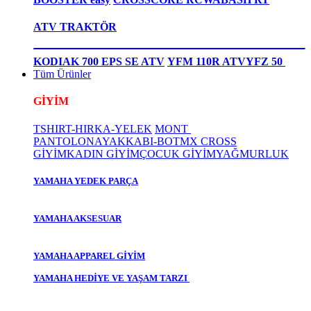
ATV TRAKTÖR
KODIAK 700 EPS SE ATV
YFM 110R ATV
YFZ 50
Tüm Ürünler
GİYİM
TSHIRT-HIRKA-YELEK
MONT
PANTOLON
AYAKKABI-BOT
MX CROSS
GİYİM
KADIN GİYİM
ÇOCUK GİYİM
YAĞMURLUK
YAMAHA YEDEK PARÇA
YAMAHA AKSESUAR
YAMAHA APPAREL GİYİM
YAMAHA HEDİYE VE YAŞAM TARZI