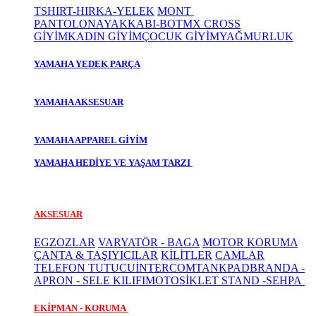
TSHIRT-HIRKA-YELEK
MONT
PANTOLON
AYAKKABI-BOT
MX CROSS
GİYİM
KADIN GİYİM
ÇOCUK GİYİM
YAĞMURLUK
YAMAHA YEDEK PARÇA
YAMAHA AKSESUAR
YAMAHA APPAREL GİYİM
YAMAHA HEDİYE VE YAŞAM TARZI
AKSESUAR
EGZOZLAR
VARYATÖR - BAGA
MOTOR KORUMA
ÇANTA & TAŞIYICILAR
KİLİTLER
CAMLAR
TELEFON TUTUCU
İNTERCOM
TANKPAD
BRANDA -
APRON - SELE KILIFI
MOTOSİKLET STAND -SEHPA
EKİPMAN - KORUMA