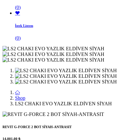
(
0
)
İstek Listem
(
0
)
Shop
LS2 CHAKI EVO YAZLIK ELDİVEN SİYAH
REVIT G-FORCE 2 BOT SİYAH-ANTRASIT
14.001,00
₺