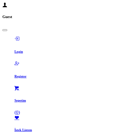
Guest
Login
Register
Sepetim
(
0
)
İstek Listem