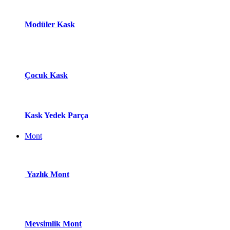
Modüle​r Ka​
s​k
Çocuk Kask
Kask Yedek Parça
Mont
Yazlık Mont
Mevsimlik Mont