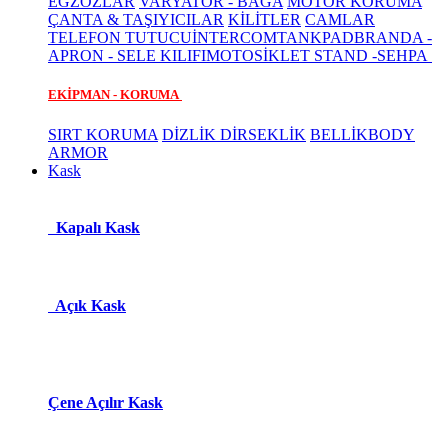
EGZOZLAR
VARYATÖR - BAGA
MOTOR KORUMA
ÇANTA & TAŞIYICILAR
KİLİTLER
CAMLAR
TELEFON TUTUCU
İNTERCOM
TANKPAD
BRANDA -
APRON - SELE KILIFI
MOTOSİKLET STAND -SEHPA
EKİPMAN - KORUMA
SIRT KORUMA
DİZLİK DİRSEKLİK
BELLİK
BODY
ARMOR
Kask
Kapalı Kask
Açık Kask
Çene Açılır Kask