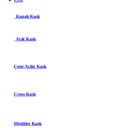
Kask
Kapalı Kask
Açık Kask
Çene Açılır Kask
Cross Kask
Modüle​r Ka​
s​k