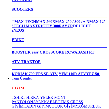
SCOOTERS
TMAX TECHMAX 560
XMAX 250 / 300 / +
NMAX 125
/ TECH MAX
TRİCİTY 300
RAYZR
DELİGHT
eNEOS
EBİKE
BOOSTER easy
CROSSCORE RC
WABASH RT
ATV TRAKTÖR
KODIAK 700 EPS SE ATV
YFM 110R ATV
YFZ 50
Tüm Ürünler
GİYİM
TSHIRT-HIRKA-YELEK
MONT
PANTOLON
AYAKKABI-BOT
MX CROSS
GİYİM
KADIN GİYİM
ÇOCUK GİYİM
YAĞMURLUK