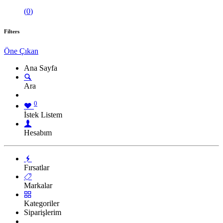
(
0
)
Filters
Öne Çıkan
Ana Sayfa
Ara
0
İstek Listem
Hesabım
Fırsatlar
Markalar
Kategoriler
Siparişlerim