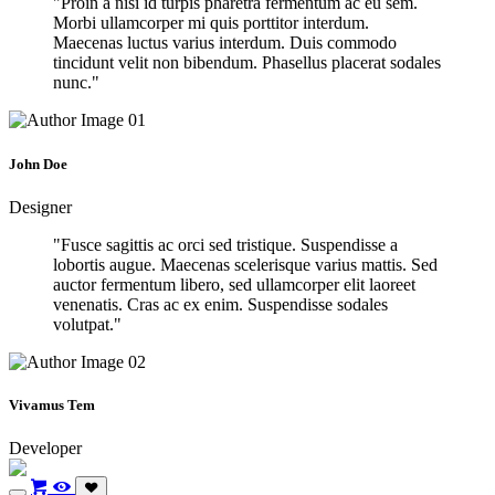
"Proin a nisi id turpis pharetra fermentum ac eu sem.
Morbi ullamcorper mi quis porttitor interdum.
Maecenas luctus varius interdum. Duis commodo
tincidunt velit non bibendum. Phasellus placerat sodales
nunc."
John Doe
Designer
"Fusce sagittis ac orci sed tristique. Suspendisse a
lobortis augue. Maecenas scelerisque varius mattis. Sed
auctor fermentum libero, sed ullamcorper elit laoreet
venenatis. Cras ac ex enim. Suspendisse sodales
volutpat."
Vivamus Tem
Developer