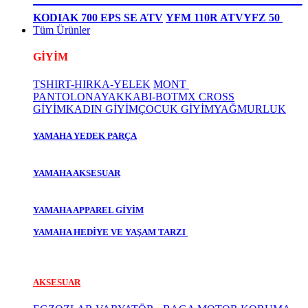
KODIAK 700 EPS SE ATV
YFM 110R ATV
YFZ 50
Tüm Ürünler
GİYİM
TSHIRT-HIRKA-YELEK
MONT
PANTOLON
AYAKKABI-BOT
MX CROSS
GİYİM
KADIN GİYİM
ÇOCUK GİYİM
YAĞMURLUK
YAMAHA YEDEK PARÇA
YAMAHA AKSESUAR
YAMAHA APPAREL GİYİM
YAMAHA HEDİYE VE YAŞAM TARZI
AKSESUAR