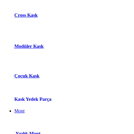
Cross Kask
Modüle​r Ka​
s​k
Çocuk Kask
Kask Yedek Parça
Mont
Yazlık Mont