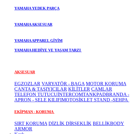
YAMAHA YEDEK PARÇA
YAMAHA AKSESUAR
YAMAHA APPAREL GİYİM
YAMAHA HEDİYE VE YAŞAM TARZI
AKSESUAR
EGZOZLAR
VARYATÖR - BAGA
MOTOR KORUMA
ÇANTA & TAŞIYICILAR
KİLİTLER
CAMLAR
TELEFON TUTUCU
İNTERCOM
TANKPAD
BRANDA -
APRON - SELE KILIFI
MOTOSİKLET STAND -SEHPA
EKİPMAN - KORUMA
SIRT KORUMA
DİZLİK DİRSEKLİK
BELLİK
BODY
ARMOR