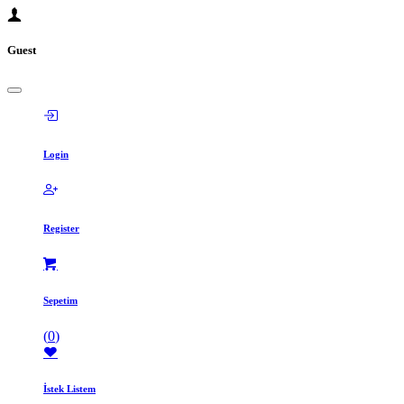
Guest
Login
Register
Sepetim
(
0
)
İstek Listem