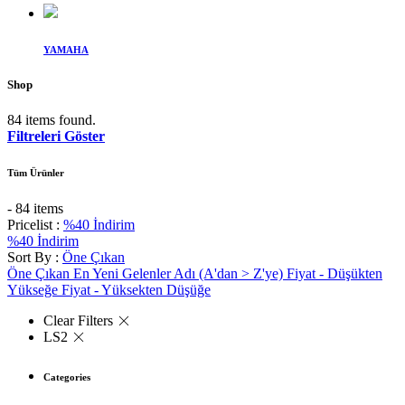
YAMAHA
Shop
84 items found.
Filtreleri Göster
Tüm Ürünler
- 84 items
Pricelist :
%40 İndirim
%40 İndirim
Sort By :
Öne Çıkan
Öne Çıkan
En Yeni Gelenler
Adı (A'dan > Z'ye)
Fiyat - Düşükten
Yükseğe
Fiyat - Yüksekten Düşüğe
Clear Filters
LS2
Categories