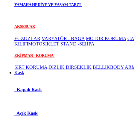
YAMAHA HEDİYE VE YAŞAM TARZI
AKSESUAR
EGZOZLAR
VARYATÖR - BAGA
MOTOR KORUMA
ÇA
KILIFI
MOTOSİKLET STAND -SEHPA
EKİPMAN - KORUMA
SIRT KORUMA
DİZLİK DİRSEKLİK
BELLİK
BODY AR
Kask
Kapalı Kask
Açık Kask