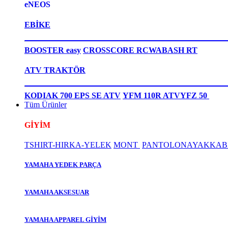
eNEOS
EBİKE
BOOSTER easy
CROSSCORE RC
WABASH RT
ATV TRAKTÖR
KODIAK 700 EPS SE ATV
YFM 110R ATV
YFZ 50
Tüm Ürünler
GİYİM
TSHIRT-HIRKA-YELEK
MONT
PANTOLON
AYAKKAB
YAMAHA YEDEK PARÇA
YAMAHA AKSESUAR
YAMAHA APPAREL GİYİM