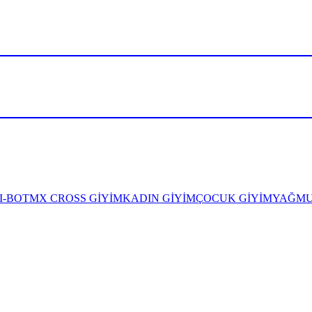
I-BOT
MX CROSS GİYİM
KADIN GİYİM
ÇOCUK GİYİM
YAĞM