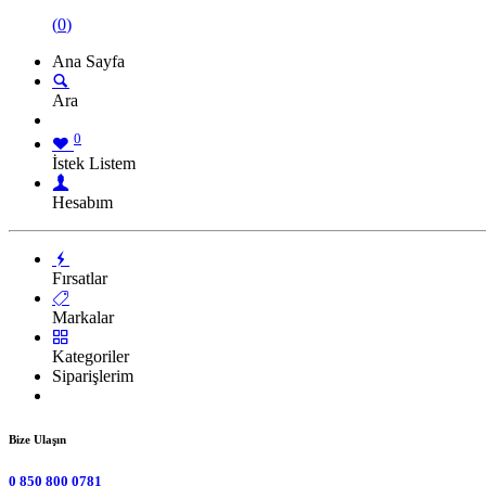
(
0
)
Ana Sayfa
Ara
0
İstek Listem
Hesabım
Fırsatlar
Markalar
Kategoriler
Siparişlerim
Bize Ulaşın
0 850 800 0781