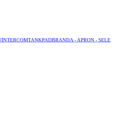
U
İNTERCOM
TANKPAD
BRANDA - APRON - SELE