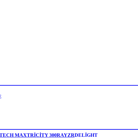
E
/ TECH MAX
TRİCİTY 300
RAYZR
DELİGHT