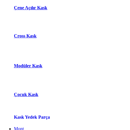
Çene Açılır Kask
Cross Kask
Modüle​r Ka​
s​k
Çocuk Kask
Kask Yedek Parça
Mont