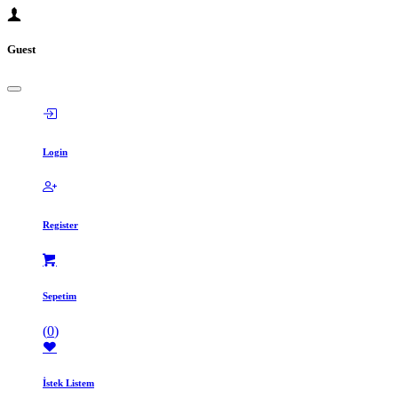
Guest
Login
Register
Sepetim
(
0
)
İstek Listem