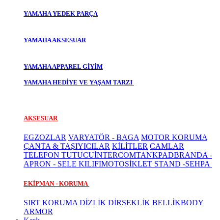
YAMAHA YEDEK PARÇA
YAMAHA AKSESUAR
YAMAHA APPAREL GİYİM
YAMAHA HEDİYE VE YAŞAM TARZI
AKSESUAR
EGZOZLAR
VARYATÖR - BAGA
MOTOR KORUMA
ÇANTA & TAŞIYICILAR
KİLİTLER
CAMLAR
TELEFON TUTUCU
İNTERCOM
TANKPAD
BRANDA -
APRON - SELE KILIFI
MOTOSİKLET STAND -SEHPA
EKİPMAN - KORUMA
SIRT KORUMA
DİZLİK DİRSEKLİK
BELLİK
BODY
ARMOR