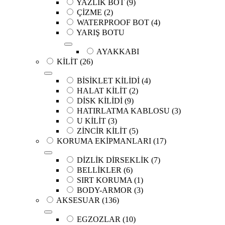
YAZLIK BOT
(9)
ÇİZME
(2)
WATERPROOF BOT
(4)
YARIŞ BOTU
AYAKKABI
KİLİT
(26)
BİSİKLET KİLİDİ
(4)
HALAT KİLİT
(2)
DİSK KİLİDİ
(9)
HATIRLATMA KABLOSU
(3)
U KİLİT
(3)
ZİNCİR KİLİT
(5)
KORUMA EKİPMANLARI
(17)
DİZLİK DİRSEKLİK
(7)
BELLİKLER
(6)
SIRT KORUMA
(1)
BODY-ARMOR
(3)
AKSESUAR
(136)
EGZOZLAR
(10)