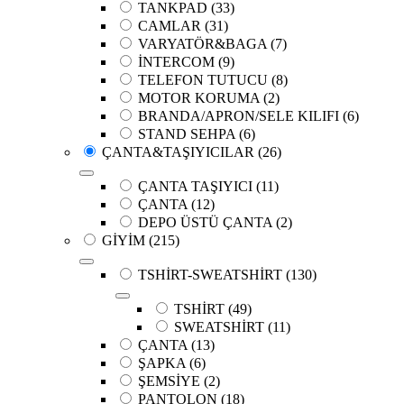
TANKPAD
(33)
CAMLAR
(31)
VARYATÖR&BAGA
(7)
İNTERCOM
(9)
TELEFON TUTUCU
(8)
MOTOR KORUMA
(2)
BRANDA/APRON/SELE KILIFI
(6)
STAND SEHPA
(6)
ÇANTA&TAŞIYICILAR
(26)
ÇANTA TAŞIYICI
(11)
ÇANTA
(12)
DEPO ÜSTÜ ÇANTA
(2)
GİYİM
(215)
TSHİRT-SWEATSHİRT
(130)
TSHİRT
(49)
SWEATSHİRT
(11)
ÇANTA
(13)
ŞAPKA
(6)
ŞEMSİYE
(2)
PANTOLON
(18)