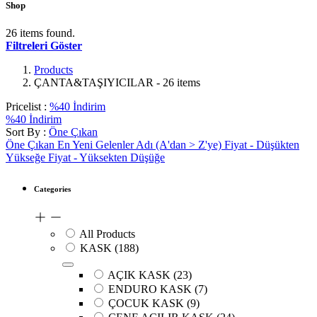
Shop
26 items found.
Filtreleri Göster
Products
ÇANTA&TAŞIYICILAR
- 26 items
Pricelist :
%40 İndirim
%40 İndirim
Sort By :
Öne Çıkan
Öne Çıkan
En Yeni Gelenler
Adı (A'dan > Z'ye)
Fiyat - Düşükten
Yükseğe
Fiyat - Yüksekten Düşüğe
Categories
All Products
KASK
(188)
AÇIK KASK
(23)
ENDURO KASK
(7)
ÇOCUK KASK
(9)