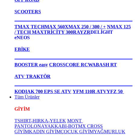
SCOOTERS
TMAX TECHMAX 560
XMAX 250 / 300 / +
NMAX 125
/ TECH MAX
TRİCİTY 300
RAYZR
DELİGHT
eNEOS
EBİKE
BOOSTER easy
CROSSCORE RC
WABASH RT
ATV TRAKTÖR
KODIAK 700 EPS SE ATV
YFM 110R ATV
YFZ 50
Tüm Ürünler
GİYİM
TSHIRT-HIRKA-YELEK
MONT
PANTOLON
AYAKKABI-BOT
MX CROSS
GİYİM
KADIN GİYİM
ÇOCUK GİYİM
YAĞMURLUK