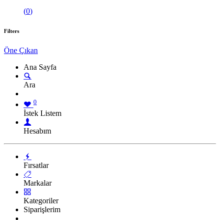
(
0
)
Filters
Öne Çıkan
Ana Sayfa
Ara
0
İstek Listem
Hesabım
Fırsatlar
Markalar
Kategoriler
Siparişlerim