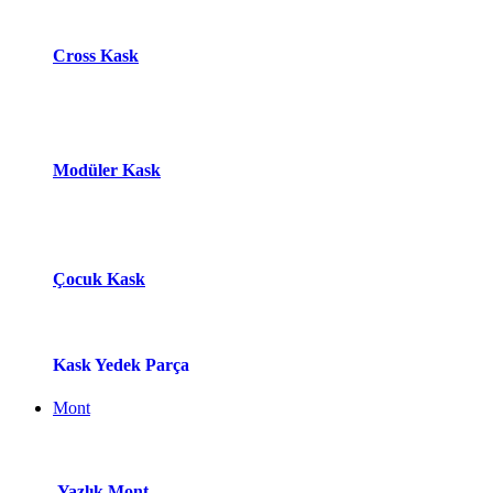
Cross Kask
Modüle​r Ka​
s​k
Çocuk Kask
Kask Yedek Parça
Mont
Yazlık Mont