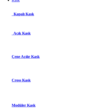
Kask
Kapalı Kask
Açık Kask
Çene Açılır Kask
Cross Kask
Modüle​r Ka​
s​k