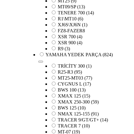
MT25
(9)
MT09/SP
(13)
TENERE 700
(14)
R1\MT10
(6)
XJ6S\XJ6N
(1)
FZ8-FAZER8
XSR 700
(4)
XSR 900
(4)
R9
(3)
YAMAHA YEDEK PARÇA
(824)
TRİCİTY 300
(1)
R25-R3
(95)
MT25-MT03
(77)
CYGNUS L
(17)
BWS 100
(13)
XMAX 125
(15)
XMAX 250-300
(59)
BWS 125
(10)
NMAX 125-155
(91)
TRACER 9/GT/GT+
(14)
TRACER 7
(10)
MT-07
(19)