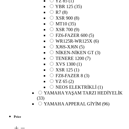
YZ 85
(1)
YBR 125
(35)
R7
(8)
XSR 900
(8)
MT10
(35)
XSR 700
(9)
FZ6-FAZER 600
(5)
WR125R-WR125X
(6)
XJ6S-XJ6N
(5)
NİKEN-NİKEN GT
(3)
TENERE 1200
(7)
XVS 1300
(1)
XSR 125
(1)
FZ8-FAZER 8
(3)
YZ 65
(2)
NEOS ELEKTRİKLİ
(1)
YAMAHA YAŞAM TARZI HEDİYELİK
(33)
YAMAHA APPERAL GİYİM
(96)
Price