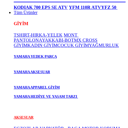
KODIAK 700 EPS SE ATV
YFM 110R ATV
YFZ 50
Tüm Ürünler
GİYİM
TSHIRT-HIRKA-YELEK
MONT
PANTOLON
AYAKKABI-BOT
MX CROSS
GİYİM
KADIN GİYİM
ÇOCUK GİYİM
YAĞMURLUK
YAMAHA YEDEK PARÇA
YAMAHA AKSESUAR
YAMAHA APPAREL GİYİM
YAMAHA HEDİYE VE YAŞAM TARZI
AKSESUAR