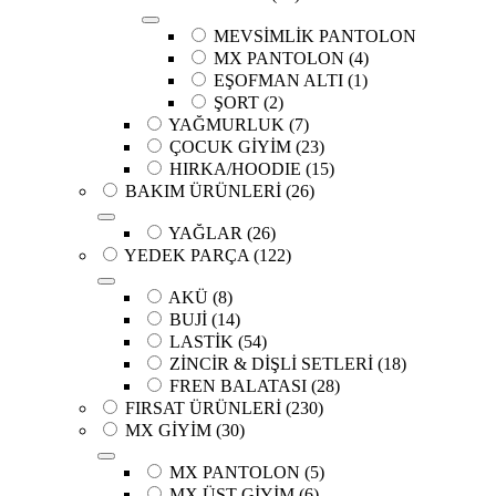
MEVSİMLİK PANTOLON
MX PANTOLON
(4)
EŞOFMAN ALTI
(1)
ŞORT
(2)
YAĞMURLUK
(7)
ÇOCUK GİYİM
(23)
HIRKA/HOODIE
(15)
BAKIM ÜRÜNLERİ
(26)
YAĞLAR
(26)
YEDEK PARÇA
(122)
AKÜ
(8)
BUJİ
(14)
LASTİK
(54)
ZİNCİR & DİŞLİ SETLERİ
(18)
FREN BALATASI
(28)
FIRSAT ÜRÜNLERİ
(230)
MX GİYİM
(30)
MX PANTOLON
(5)
MX ÜST GİYİM
(6)