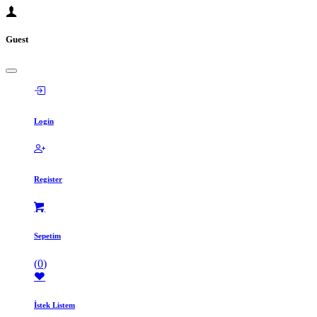
Guest
Login
Register
Sepetim
(
0
)
İstek Listem