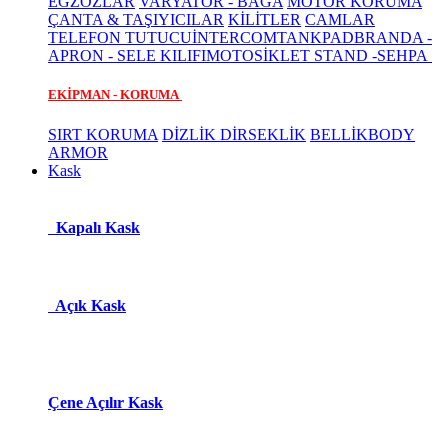
EGZOZLAR
VARYATÖR - BAGA
MOTOR KORUMA
ÇANTA & TAŞIYICILAR
KİLİTLER
CAMLAR
TELEFON TUTUCU
İNTERCOM
TANKPAD
BRANDA -
APRON - SELE KILIFI
MOTOSİKLET STAND -SEHPA
EKİPMAN - KORUMA
SIRT KORUMA
DİZLİK DİRSEKLİK
BELLİK
BODY
ARMOR
Kask
Kapalı Kask
Açık Kask
Çene Açılır Kask