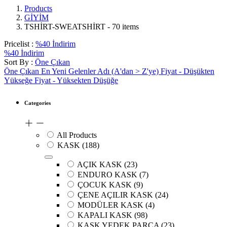
Products
GİYİM
TSHİRT-SWEATSHİRT
- 70 items
Pricelist :
%40 İndirim
%40 İndirim
Sort By :
Öne Çıkan
Öne Çıkan
En Yeni Gelenler
Adı (A'dan > Z'ye)
Fiyat - Düşükten
Yükseğe
Fiyat - Yüksekten Düşüğe
Categories
All Products
KASK
(188)
AÇIK KASK
(23)
ENDURO KASK
(7)
ÇOCUK KASK
(9)
ÇENE AÇILIR KASK
(24)
MODÜLER KASK
(4)
KAPALI KASK
(98)
KASK YEDEK PARÇA
(23)