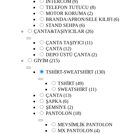
İNTERCOM
(9)
TELEFON TUTUCU
(8)
MOTOR KORUMA
(2)
BRANDA/APRON/SELE KILIFI
(6)
STAND SEHPA
(6)
ÇANTA&TAŞIYICILAR
(26)
ÇANTA TAŞIYICI
(11)
ÇANTA
(12)
DEPO ÜSTÜ ÇANTA
(2)
GİYİM
(215)
TSHİRT-SWEATSHİRT
(130)
TSHİRT
(49)
SWEATSHİRT
(11)
ÇANTA
(13)
ŞAPKA
(6)
ŞEMSİYE
(2)
PANTOLON
(18)
MEVSİMLİK PANTOLON
MX PANTOLON
(4)