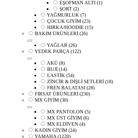
EŞOFMAN ALTI
(1)
ŞORT
(2)
YAĞMURLUK
(7)
ÇOCUK GİYİM
(23)
HIRKA/HOODIE
(15)
BAKIM ÜRÜNLERİ
(26)
YAĞLAR
(26)
YEDEK PARÇA
(122)
AKÜ
(8)
BUJİ
(14)
LASTİK
(54)
ZİNCİR & DİŞLİ SETLERİ
(18)
FREN BALATASI
(28)
FIRSAT ÜRÜNLERİ
(230)
MX GİYİM
(30)
MX PANTOLON
(5)
MX ÜST GİYİM
(6)
MX ELDİVEN
(4)
KADIN GİYİM
(24)
YAMAHA
(1220)