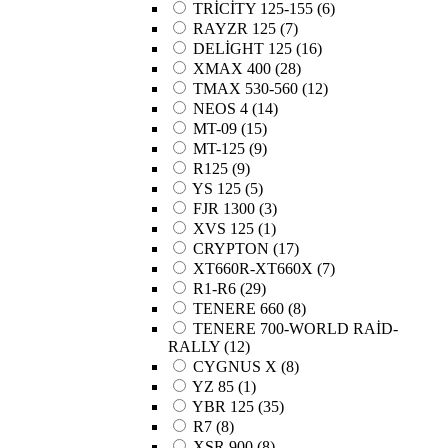
TRİCİTY 125-155
(6)
RAYZR 125
(7)
DELİGHT 125
(16)
XMAX 400
(28)
TMAX 530-560
(12)
NEOS 4
(14)
MT-09
(15)
MT-125
(9)
R125
(9)
YS 125
(5)
FJR 1300
(3)
XVS 125
(1)
CRYPTON
(17)
XT660R-XT660X
(7)
R1-R6
(29)
TENERE 660
(8)
TENERE 700-WORLD RAİD-
RALLY
(12)
CYGNUS X
(8)
YZ 85
(1)
YBR 125
(35)
R7
(8)
XSR 900
(8)