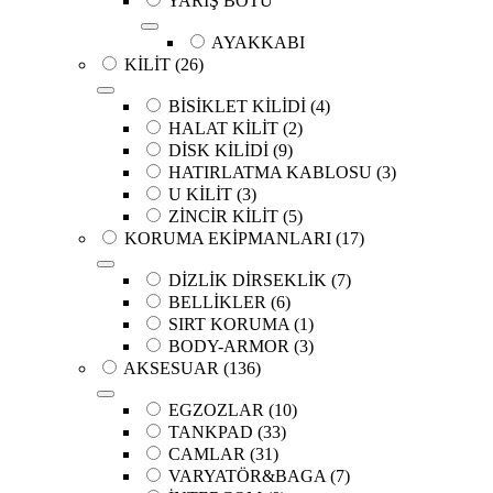
YARIŞ BOTU
AYAKKABI
KİLİT
(26)
BİSİKLET KİLİDİ
(4)
HALAT KİLİT
(2)
DİSK KİLİDİ
(9)
HATIRLATMA KABLOSU
(3)
U KİLİT
(3)
ZİNCİR KİLİT
(5)
KORUMA EKİPMANLARI
(17)
DİZLİK DİRSEKLİK
(7)
BELLİKLER
(6)
SIRT KORUMA
(1)
BODY-ARMOR
(3)
AKSESUAR
(136)
EGZOZLAR
(10)
TANKPAD
(33)
CAMLAR
(31)
VARYATÖR&BAGA
(7)