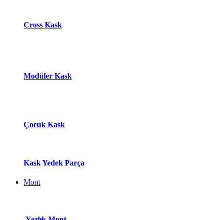
Cross Kask
Modüle​r Ka​
s​k
Çocuk Kask
Kask Yedek Parça
Mont
Yazlık Mont