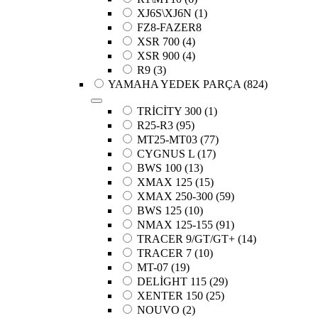
XJ6S\XJ6N
(1)
FZ8-FAZER8
XSR 700
(4)
XSR 900
(4)
R9
(3)
YAMAHA YEDEK PARÇA
(824)
TRİCİTY 300
(1)
R25-R3
(95)
MT25-MT03
(77)
CYGNUS L
(17)
BWS 100
(13)
XMAX 125
(15)
XMAX 250-300
(59)
BWS 125
(10)
NMAX 125-155
(91)
TRACER 9/GT/GT+
(14)
TRACER 7
(10)
MT-07
(19)
DELİGHT 115
(29)
XENTER 150
(25)
NOUVO
(2)