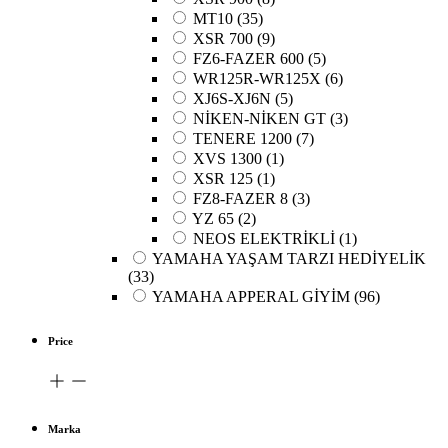
MT10
(35)
XSR 700
(9)
FZ6-FAZER 600
(5)
WR125R-WR125X
(6)
XJ6S-XJ6N
(5)
NİKEN-NİKEN GT
(3)
TENERE 1200
(7)
XVS 1300
(1)
XSR 125
(1)
FZ8-FAZER 8
(3)
YZ 65
(2)
NEOS ELEKTRİKLİ
(1)
YAMAHA YAŞAM TARZI HEDİYELİK
(33)
YAMAHA APPERAL GİYİM
(96)
Price
Marka