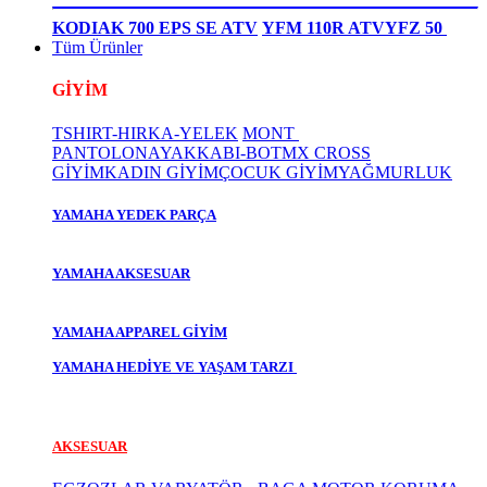
KODIAK 700 EPS SE ATV
YFM 110R ATV
YFZ 50
Tüm Ürünler
GİYİM
TSHIRT-HIRKA-YELEK
MONT
PANTOLON
AYAKKABI-BOT
MX CROSS
GİYİM
KADIN GİYİM
ÇOCUK GİYİM
YAĞMURLUK
YAMAHA YEDEK PARÇA
YAMAHA AKSESUAR
YAMAHA APPAREL GİYİM
YAMAHA HEDİYE VE YAŞAM TARZI
AKSESUAR