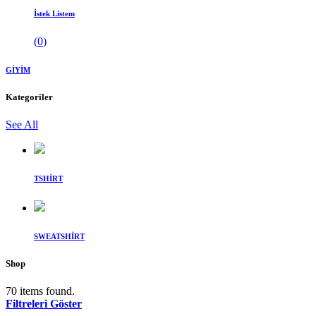
İstek Listem
(
0
)
GİYİM
Kategoriler
See All
TSHİRT
SWEATSHİRT
Shop
70 items found.
Filtreleri Göster