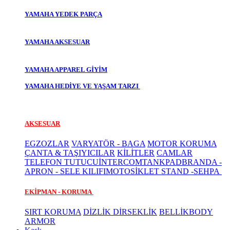
YAMAHA YEDEK PARÇA
YAMAHA AKSESUAR
YAMAHA APPAREL GİYİM
YAMAHA HEDİYE VE YAŞAM TARZI
AKSESUAR
EGZOZLAR
VARYATÖR - BAGA
MOTOR KORUMA
ÇANTA & TAŞIYICILAR
KİLİTLER
CAMLAR
TELEFON TUTUCU
İNTERCOM
TANKPAD
BRANDA -
APRON - SELE KILIFI
MOTOSİKLET STAND -SEHPA
EKİPMAN - KORUMA
SIRT KORUMA
DİZLİK DİRSEKLİK
BELLİK
BODY
ARMOR