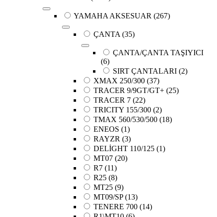
YAMAHA AKSESUAR
(267)
ÇANTA
(35)
ÇANTA/ÇANTA TAŞIYICI
(6)
SIRT ÇANTALARI
(2)
XMAX 250/300
(37)
TRACER 9/9GT/GT+
(25)
TRACER 7
(22)
TRICITY 155/300
(2)
TMAX 560/530/500
(18)
ENEOS
(1)
RAYZR
(3)
DELİGHT 110/125
(1)
MT07
(20)
R7
(11)
R25
(8)
MT25
(9)
MT09/SP
(13)
TENERE 700
(14)
R1\MT10
(6)