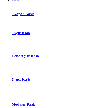
Kask
Kapalı Kask
Açık Kask
Çene Açılır Kask
Cross Kask
Modüle​r Ka​
s​k