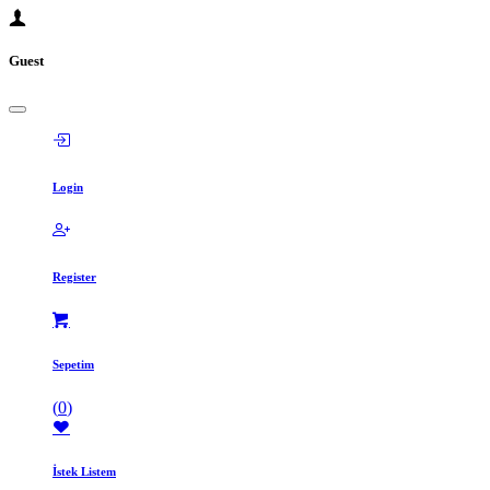
Guest
Login
Register
Sepetim
(
0
)
İstek Listem