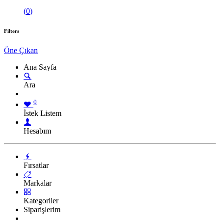
(
0
)
Filters
Öne Çıkan
Ana Sayfa
Ara
0
İstek Listem
Hesabım
Fırsatlar
Markalar
Kategoriler
Siparişlerim