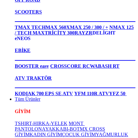
SCOOTERS
TMAX TECHMAX 560
XMAX 250 / 300 / +
NMAX 125
/ TECH MAX
TRİCİTY 300
RAYZR
DELİGHT
eNEOS
EBİKE
BOOSTER easy
CROSSCORE RC
WABASH RT
ATV TRAKTÖR
KODIAK 700 EPS SE ATV
YFM 110R ATV
YFZ 50
Tüm Ürünler
GİYİM
TSHIRT-HIRKA-YELEK
MONT
PANTOLON
AYAKKABI-BOT
MX CROSS
GİYİM
KADIN GİYİM
ÇOCUK GİYİM
YAĞMURLUK