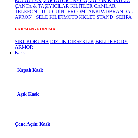
EGZOZLAR
VARYATÖR - BAGA
MOTOR KORUMA
ÇANTA & TAŞIYICILAR
KİLİTLER
CAMLAR
TELEFON TUTUCU
İNTERCOM
TANKPAD
BRANDA -
APRON - SELE KILIFI
MOTOSİKLET STAND -SEHPA
EKİPMAN - KORUMA
SIRT KORUMA
DİZLİK DİRSEKLİK
BELLİK
BODY
ARMOR
Kask
Kapalı Kask
Açık Kask
Çene Açılır Kask