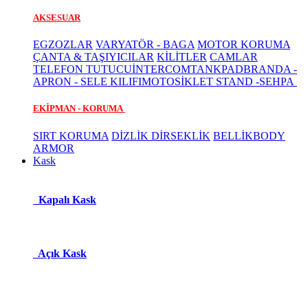
AKSESUAR
EGZOZLAR
VARYATÖR - BAGA
MOTOR KORUMA
ÇANTA & TAŞIYICILAR
KİLİTLER
CAMLAR
TELEFON TUTUCU
İNTERCOM
TANKPAD
BRANDA -
APRON - SELE KILIFI
MOTOSİKLET STAND -SEHPA
EKİPMAN - KORUMA
SIRT KORUMA
DİZLİK DİRSEKLİK
BELLİK
BODY
ARMOR
Kask
Kapalı Kask
Açık Kask