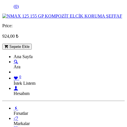
(
0
)
Price:
924,00
₺
Sepete Ekle
Ana Sayfa
Ara
0
İstek Listem
Hesabım
Fırsatlar
Markalar