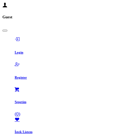
Guest
Login
Register
Sepetim
(
0
)
İstek Listem