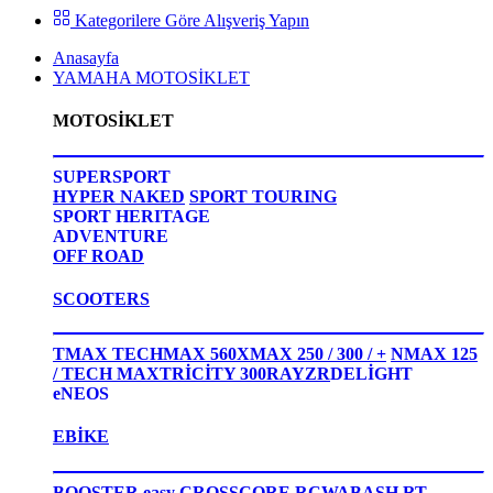
Kategorilere Göre Alışveriş Yapın
Anasayfa
YAMAHA MOTOSİKLET
MOTOSİKLET
SUPERSPORT
HYPER NAKED
SPORT TOURING
SPORT HERITAGE
ADVENTURE
OFF ROAD
SCOOTERS
TMAX TECHMAX 560
XMAX 250 / 300 / +
NMAX 125
/ TECH MAX
TRİCİTY 300
RAYZR
DELİGHT
eNEOS
EBİKE
BOOSTER easy
CROSSCORE RC
WABASH RT