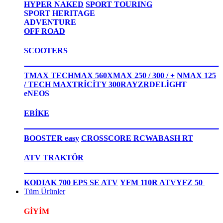
HYPER NAKED
SPORT TOURING
SPORT HERITAGE
ADVENTURE
OFF ROAD
SCOOTERS
TMAX TECHMAX 560
XMAX 250 / 300 / +
NMAX 125
/ TECH MAX
TRİCİTY 300
RAYZR
DELİGHT
eNEOS
EBİKE
BOOSTER easy
CROSSCORE RC
WABASH RT
ATV TRAKTÖR
KODIAK 700 EPS SE ATV
YFM 110R ATV
YFZ 50
Tüm Ürünler
GİYİM