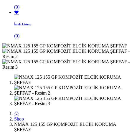
(
0
)
İstek Listem
(
0
)
Shop
NMAX 125 155 GP KOMPOZİT ELCİK KORUMA
ŞEFFAF