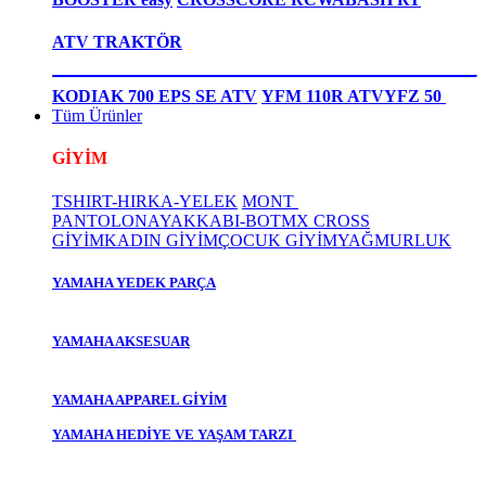
ATV TRAKTÖR
KODIAK 700 EPS SE ATV
YFM 110R ATV
YFZ 50
Tüm Ürünler
GİYİM
TSHIRT-HIRKA-YELEK
MONT
PANTOLON
AYAKKABI-BOT
MX CROSS
GİYİM
KADIN GİYİM
ÇOCUK GİYİM
YAĞMURLUK
YAMAHA YEDEK PARÇA
YAMAHA AKSESUAR
YAMAHA APPAREL GİYİM
YAMAHA HEDİYE VE YAŞAM TARZI