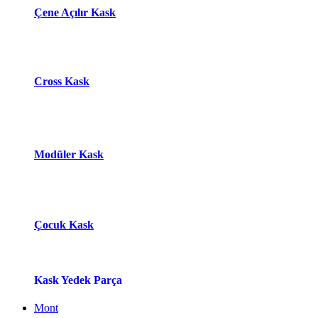
Çene Açılır Kask
Cross Kask
Modüle​r Ka​
s​k
Çocuk Kask
Kask Yedek Parça
Mont