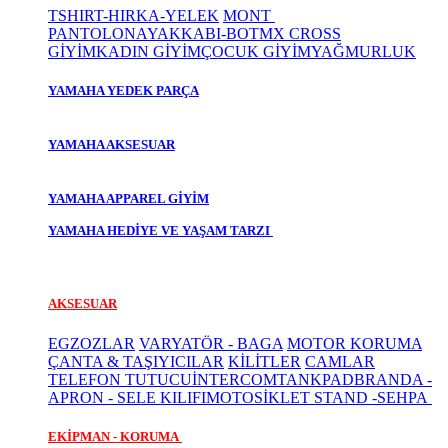
TSHIRT-HIRKA-YELEK
MONT
PANTOLON
AYAKKABI-BOT
MX CROSS
GİYİM
KADIN GİYİM
ÇOCUK GİYİM
YAĞMURLUK
YAMAHA YEDEK PARÇA
YAMAHA AKSESUAR
YAMAHA APPAREL GİYİM
YAMAHA HEDİYE VE YAŞAM TARZI
AKSESUAR
EGZOZLAR
VARYATÖR - BAGA
MOTOR KORUMA
ÇANTA & TAŞIYICILAR
KİLİTLER
CAMLAR
TELEFON TUTUCU
İNTERCOM
TANKPAD
BRANDA -
APRON - SELE KILIFI
MOTOSİKLET STAND -SEHPA
EKİPMAN - KORUMA