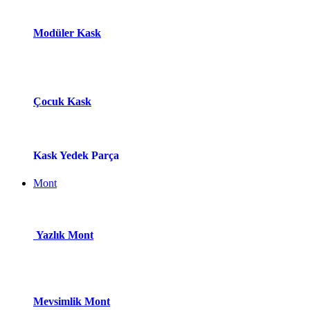
Modüle​r Ka​
s​k
Çocuk Kask
Kask Yedek Parça
Mont
Yazlık Mont
Mevsimlik Mont