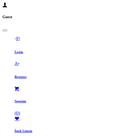
Guest
Login
Register
Sepetim
(
0
)
İstek Listem