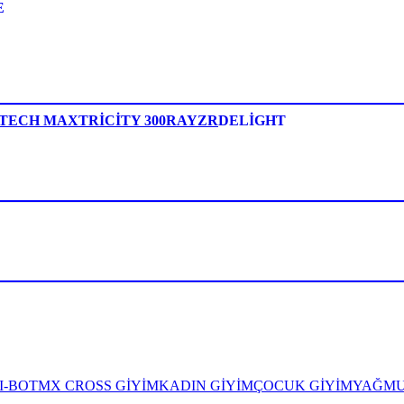
E
/ TECH MAX
TRİCİTY 300
RAYZR
DELİGHT
I-BOT
MX CROSS GİYİM
KADIN GİYİM
ÇOCUK GİYİM
YAĞM