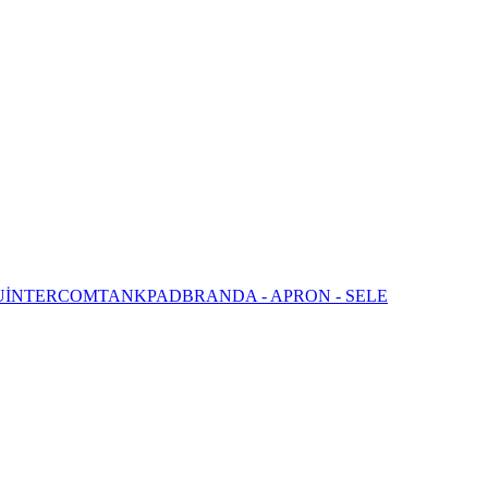
U
İNTERCOM
TANKPAD
BRANDA - APRON - SELE