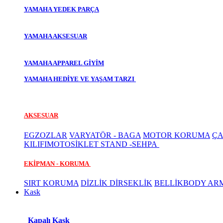
YAMAHA YEDEK PARÇA
YAMAHA AKSESUAR
YAMAHA APPAREL GİYİM
YAMAHA HEDİYE VE YAŞAM TARZI
AKSESUAR
EGZOZLAR
VARYATÖR - BAGA
MOTOR KORUMA
ÇA
KILIFI
MOTOSİKLET STAND -SEHPA
EKİPMAN - KORUMA
SIRT KORUMA
DİZLİK DİRSEKLİK
BELLİK
BODY AR
Kask
Kapalı Kask