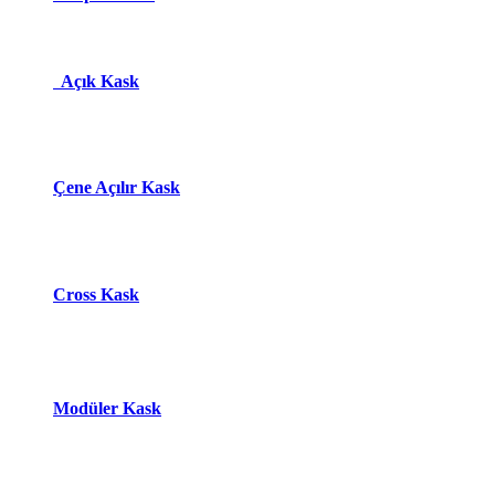
Açık Kask
Çene Açılır Kask
Cross Kask
Modüle​r Ka​
s​k