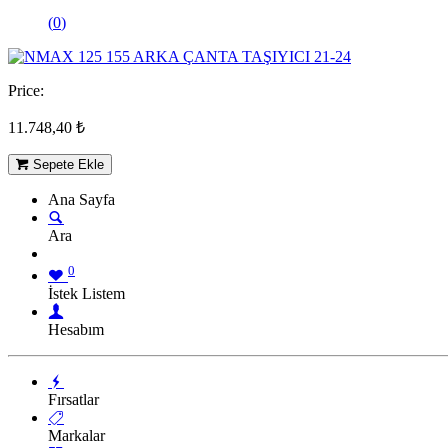
(
0
)
Price:
11.748,40
₺
Sepete Ekle
Ana Sayfa
Ara
0
İstek Listem
Hesabım
Fırsatlar
Markalar