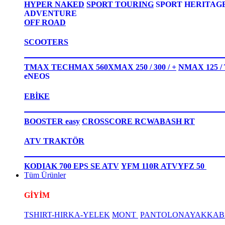
HYPER NAKED
SPORT TOURING
SPORT HERITAG
ADVENTURE
OFF ROAD
SCOOTERS
TMAX TECHMAX 560
XMAX 250 / 300 / +
NMAX 125 
eNEOS
EBİKE
BOOSTER easy
CROSSCORE RC
WABASH RT
ATV TRAKTÖR
KODIAK 700 EPS SE ATV
YFM 110R ATV
YFZ 50
Tüm Ürünler
GİYİM
TSHIRT-HIRKA-YELEK
MONT
PANTOLON
AYAKKAB